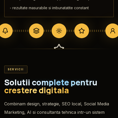
-
rezultate masurabile si imbunatatite constant
Creativi & Profesionali
SERVICII
AI ne ajuta foarte mult in ziua de astazi, dar
Solutii complete pentru
continutul trebuie sa fie cald si profesional
crestere digitala
pentru incredere deplina.
Combinam design, strategie, SEO local, Social Media
Marketing, AI si consultanta tehnica intr-un sistem