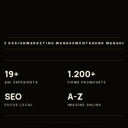
IGN
MARKETING MANAGEMENT
BRAND MANAGEMENT
AI
19+
1.200+
ANI EXPERIENTA
FIRME PROMOVATE
SEO
A-Z
FOCUS LOCAL
IMAGINE ONLINE