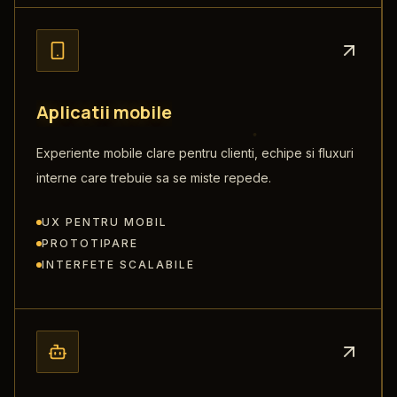
A
p
l
i
c
a
t
i
i
m
o
b
i
l
e
Experiente mobile clare pentru clienti, echipe si fluxuri
interne care trebuie sa se miste repede.
UX PENTRU MOBIL
PROTOTIPARE
INTERFETE SCALABILE