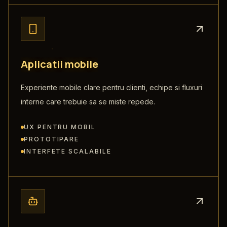
A
p
l
i
c
a
t
i
i
m
o
b
i
l
e
Experiente mobile clare pentru clienti, echipe si fluxuri
interne care trebuie sa se miste repede.
UX PENTRU MOBIL
PROTOTIPARE
INTERFETE SCALABILE