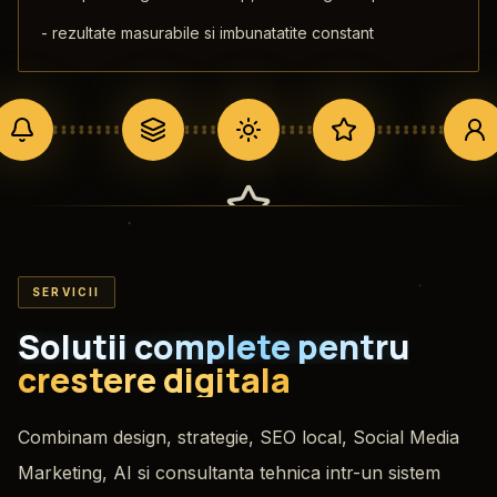
-
rezultate masurabile si imbunatatite constant
Creativi & Profesionali
SERVICII
AI ne ajuta foarte mult in ziua de astazi, dar
Solutii complete pentru
continutul trebuie sa fie cald si profesional
crestere digitala
pentru incredere deplina.
Combinam design, strategie, SEO local, Social Media
Marketing, AI si consultanta tehnica intr-un sistem