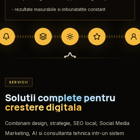
-
rezultate masurabile si imbunatatite constant
Creativi & Profesionali
SERVICII
AI ne ajuta foarte mult in ziua de astazi, dar
Solutii complete pentru
continutul trebuie sa fie cald si profesional
crestere digitala
pentru incredere deplina.
Combinam design, strategie, SEO local, Social Media
Marketing, AI si consultanta tehnica intr-un sistem