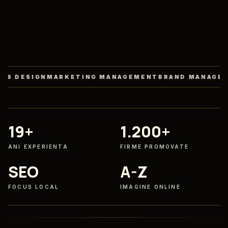
IGN
MARKETING MANAGEMENT
BRAND MANAGEMENT
AI
19+
1.200+
ANI EXPERIENTA
FIRME PROMOVATE
SEO
A-Z
FOCUS LOCAL
IMAGINE ONLINE