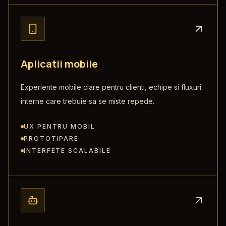
A
p
l
i
c
a
t
i
i
m
o
b
i
l
e
Experiente mobile clare pentru clienti, echipe si fluxuri
interne care trebuie sa se miste repede.
UX PENTRU MOBIL
PROTOTIPARE
INTERFETE SCALABILE